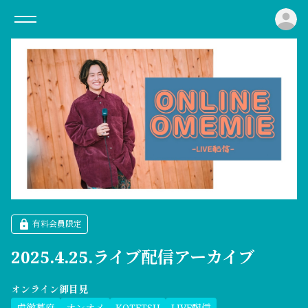
ロ
有料会員限定
2025.4.25.ライブ配信アーカイブ
オンライン御目見
虎徹幕府
オンオメ
KOTETSU
LIVE配信