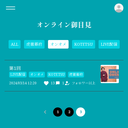
ロ
オンライン御目見
ALL
虎徹幕府
オンオメ
KOTETSU
LIVE配信
第1回
LIVE配信
オンオメ
KOTETSU
虎徹幕府
2024/03/14 12:20
13
1
フォロワー以上
1
2
3