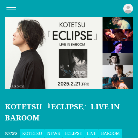
ロ
KOTETSU 『ECLIPSE』LIVE IN
BAROOM
KOTETSU
NEWS
ECLIPSE
LIVE
BAROOM
NEWS