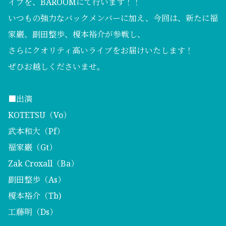
イブを、BAROOMにて行います！！
いつもの強力なバックメンバーに加え、今回は、新たに福
家巌、副田整歩、榎本裕介が参戦し、
さらにクオリティ高いライブをお届けいたします！
ぜひお越しくださいませ。
■出演
KOTETSU（Vo）
武本和大（Pf）
福家巌（Gt）
Zak Croxall（Ba）
副田整歩（As）
榎本裕介（Tb)
工藤明（Ds）