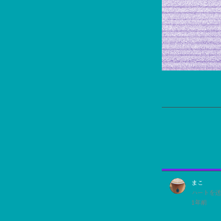
まこ
ハートを送
1年前