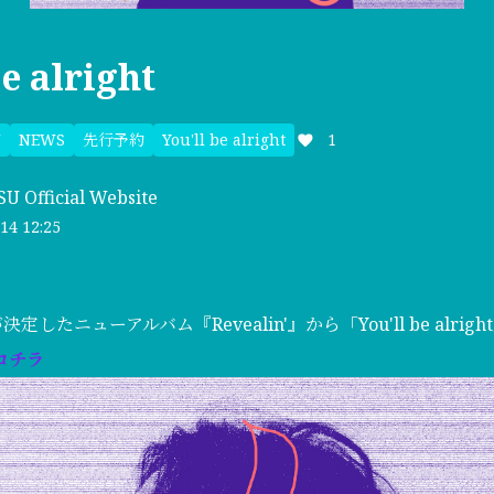
be alright
U
NEWS
先行予約
You'll be alright
1
U Official Website
14 12:25
定したニューアルバム『Revealin'』から「You'll be alri
コチラ