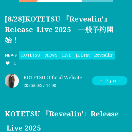
[8/28]KOTETSU 『Revealin'』
Release Live 2025 一般予約開
始！
KOTETSU
NEWS
LIVE
JZ Brat
Revealin'
NEWS
1
KOTETSU Official Website
フォロー
2025/06/27 14:00
KOTETSU 『Revealin'』Release
Live 2025