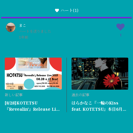
ハート
(1)
まこ
ハートを送りました
1
1年前
新しい記事
過去の記事
[8/28]KOTETSU
はらかなこ『一輪のKiss
『Revealin'』Release Live
feat. KOTETSU』本日6月25
2025 配信が決まりました！
日より配信スタート！