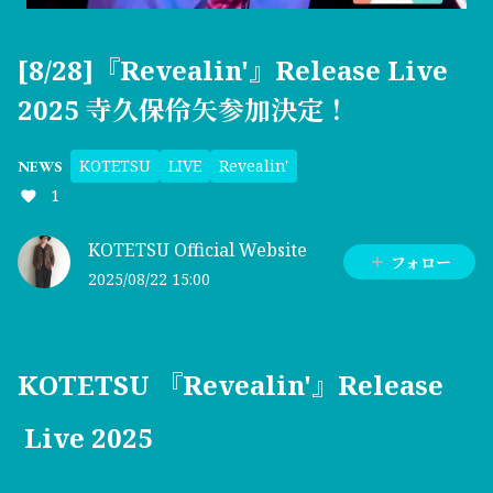
[8/28]『Revealin'』Release Live
2025 寺久保伶矢参加決定！
KOTETSU
LIVE
Revealin'
NEWS
1
KOTETSU Official Website
フォロー
2025/08/22 15:00
KOTETSU 『Revealin'』Release
Live 2025