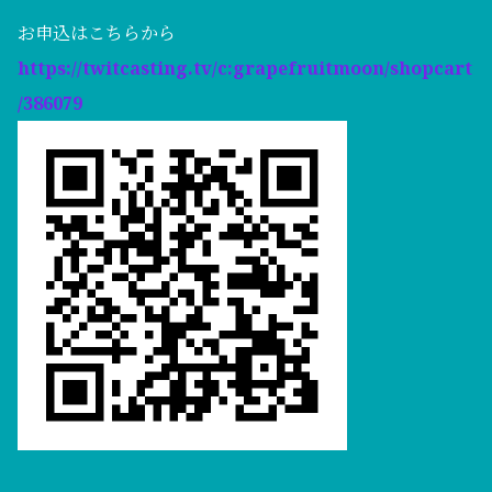
お申込はこちらから
https://twitcasting.tv/c:grapefruitmoon/shopcart
/386079