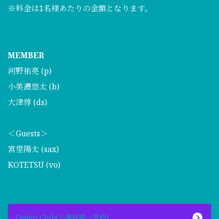
※料金は1名様あたりの金額となります。
MEMBER
河野祐亮 (p)
小美濃悠太 (b)
大津惇 (ds)
＜Guests＞
宮里陽太 (sax)
KOTETSU (vo)
Cotton Club(公演詳細・予約)