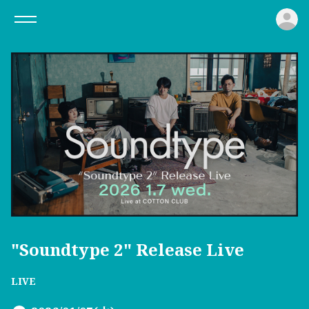
ロ
"Soundtype 2" Release Live
LIVE