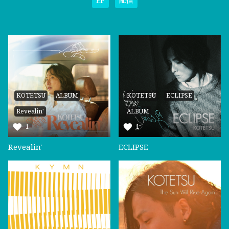
EP
配信
KOTETSU
ALBUM
KOTETSU
ECLIPSE
Revealin'
ALBUM
1
1
Revealin'
ECLIPSE