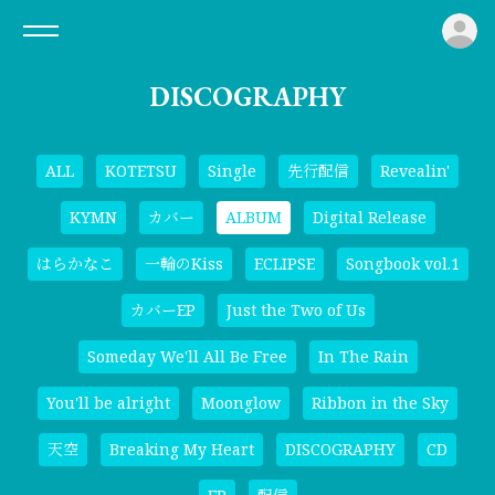
ロ
DISCOGRAPHY
ALL
KOTETSU
Single
先行配信
Revealin'
KYMN
カバー
ALBUM
Digital Release
はらかなこ
一輪のKiss
ECLIPSE
Songbook vol.1
カバーEP
Just the Two of Us
Someday We'll All Be Free
In The Rain
You'll be alright
Moonglow
Ribbon in the Sky
天空
Breaking My Heart
DISCOGRAPHY
CD