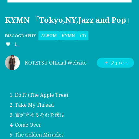
KYMN 「Tokyo,NY,Jazz and Pop」
ALBUM
KYMN
CD
DISCOGRAPHY
1
KOTETSU Official Website
フォロー
Do I? (The Apple Tree)
Take My Thread
君が求めるそれを僕は
Come Over
The Golden Miracles