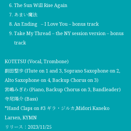
The Sun Will Rise Again
あまい魔法
An Ending – I Love You – bonus track
Take My Thread – the NY session version – bonus
track
KOTETSU (Vocal, Trombone)
副田整歩 (Flute on 1 and 3, Soprano Saxophone on 2,
Alto Saxophone on 4, Backup Chorus on 3)
宮嶋みぎわ (Piano, Backup Chorus on 3, Bandleader)
寺尾陽介 (Bass)
*Hand Claps on #3 ギラ・ジルカ,Midori Kaneko
Larsen, KYMN
リリース：2023/11/25