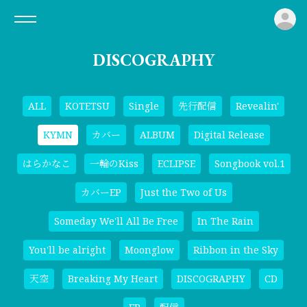
ロ
DISCOGRAPHY
ALL
KOTETSU
Single
先行配信
Revealin'
KYMN
カバー
ALBUM
Digital Release
はらかなこ
一輪のKiss
ECLIPSE
Songbook vol.1
カバーEP
Just the Two of Us
Someday We'll All Be Free
In The Rain
You'll be alright
Moonglow
Ribbon in the Sky
天空
Breaking My Heart
DISCOGRAPHY
CD