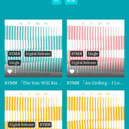
EP
配信
KYMN
Digital Release
KYMN
Single
Single
Digital Release
2
1
KYMN 「The Sun Will Rise Again」
KYMN 「An Ending – I Love You」
Digital Release
KYMN