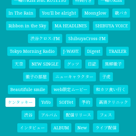
一輪のKiss feat. KOTETSU
特典付き
一輪のKiss
In The Rain
You'll be alright
Moonglow
歌バカ
Ribbon in the Sky
MA HEADLINES
SHIBUYA VOICE
渋谷クロス-FM
ShibuyaCross-FM
Tokyo Morning Radio
J-WAVE
Digest
TRAILER
天空
NEW SINGLE
グッツ
日誌
黒柳徹子
徹子の部屋
ニューキャラクター
子虎
Beautifule smile
web限定ムービー
和カツ食い行く
ケンタッキー
YoYo
SOFFet
予約
高須クリニック
渋谷
アルバム
配信リリース
フェス
インタビュー
ALBUM
New
ライブ配信