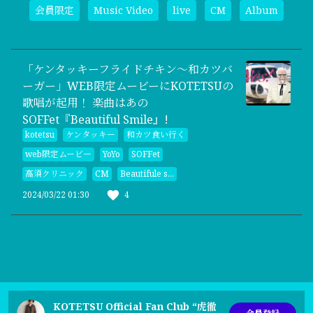
会員限定
Music Video
live
CM
Album
「ケンタッキーフライドチキン〜和カツバ
ーガー」WEB限定ムービーにKOTETSUの
歌唱が起用！ 楽曲はあの
SOFFet『Beautiful Smile』!
kotetsu
ケンタッキー
和カツ食い行く
web限定ムービー
YoYo
SOFFet
高須クリニック
CM
Beautifule s...
2024/03/22 01:30
4
KOTETSU Official Fan Club “虎徹