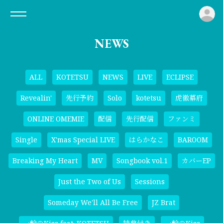
ロ
NEWS
ALL
KOTETSU
NEWS
LIVE
ECLIPSE
Revealin'
先行予約
Solo
kotetsu
虎徹幕府
ONLINE OMEMIE
配信
先行配信
ファンミ
Single
X'mas Special LIVE
はらかなこ
BAROOM
Breaking My Heart
MV
Songbook vol.1
カバーEP
Just the Two of Us
Sessions
Someday We'll All Be Free
JZ Brat