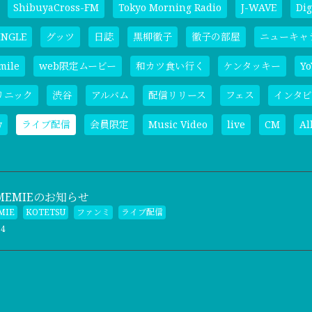
ShibuyaCross-FM
Tokyo Morning Radio
J-WAVE
Dig
INGLE
グッツ
日誌
黒柳徹子
徹子の部屋
ニューキャ
mile
web限定ムービー
和カツ食い行く
ケンタッキー
Yo
リニック
渋谷
アルバム
配信リリース
フェス
インタビ
w
ライブ配信
会員限定
Music Video
live
CM
A
OMEMIEのお知らせ
MIE
KOTETSU
ファンミ
ライブ配信
04