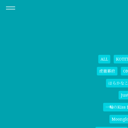
ALL
KOTE
虎徹幕府
O
はらかな
Jus
一輪のKiss f
Moongl