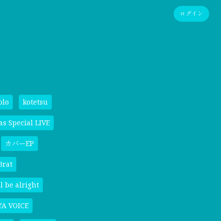
ログイン
olo
kotetsu
as Special LIVE
カバーEP
Brat
l be alright
A VOICE