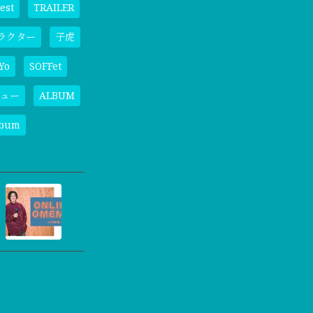
est
TRAILER
ラクター
子虎
Yo
SOFFet
ュー
ALBUM
lbum