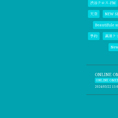
渋谷クロス-FM
天空
NEW S
Beautifule s
予約
高須ク
Ne
ONLINE 
ONLINE OME
2024/03/22 15: