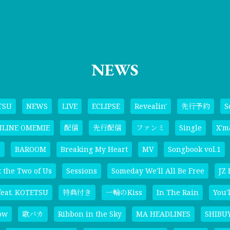
NEWS
TSU
NEWS
LIVE
ECLIPSE
Revealin'
先行予約
S
NLINE OMEMIE
配信
先行配信
ファンミ
Single
X'm
こ
BAROOM
Breaking My Heart
MV
Songbook vol.1
t the Two of Us
Sessions
Someday We'll All Be Free
JZ 
eat. KOTETSU
特典付き
一輪のKiss
In The Rain
You'l
ow
歌バカ
Ribbon in the Sky
MA HEADLINES
SHIBUY