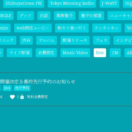
ShibuyaCross-FM
Tokyo Morning Radio
J-WAVE
Dig
INGLE
グッツ
日誌
黒柳徹子
徹子の部屋
ニューキャ
mile
web限定ムービー
和カツ食い行く
ケンタッキー
Yo
リニック
渋谷
アルバム
配信リリース
フェス
インタビ
w
ライブ配信
会員限定
Music Video
live
CM
A
IVE 開催決定＆幕府先行予約のお知らせ
live
先行予約
46
1
有料会員限定