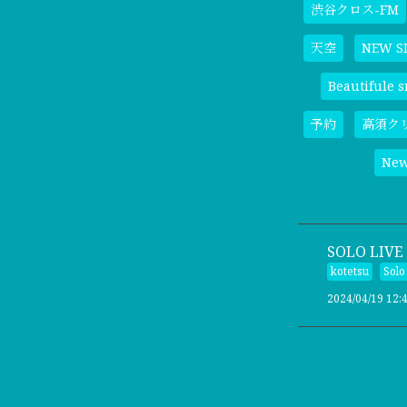
渋谷クロス-FM
天空
NEW S
Beautifule s
予約
高須ク
Ne
SOLO L
kotetsu
Solo
2024/04/19 12: