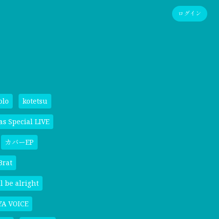
ログイン
olo
kotetsu
as Special LIVE
カバーEP
Brat
l be alright
A VOICE