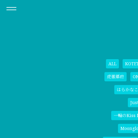
ALL
KOTE
虎徹幕府
O
はらかな
Jus
一輪のKiss f
Moongl