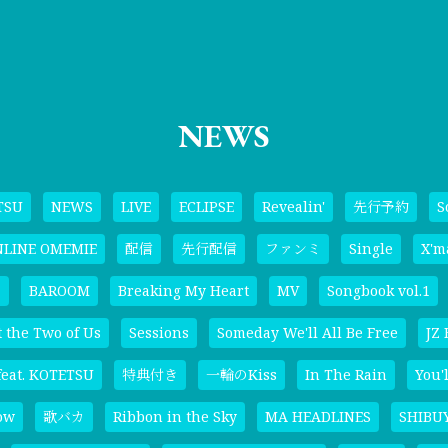
NEWS
TSU
NEWS
LIVE
ECLIPSE
Revealin'
先行予約
S
NLINE OMEMIE
配信
先行配信
ファンミ
Single
X'm
こ
BAROOM
Breaking My Heart
MV
Songbook vol.1
t the Two of Us
Sessions
Someday We'll All Be Free
JZ 
eat. KOTETSU
特典付き
一輪のKiss
In The Rain
You'l
ow
歌バカ
Ribbon in the Sky
MA HEADLINES
SHIBUY