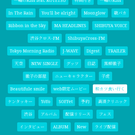
一輪のKiss feat. KOTETSU
特典付き
一輪のKiss
In The Rain
You'll be alright
Moonglow
歌バカ
Ribbon in the Sky
MA HEADLINES
SHIBUYA VOICE
渋谷クロス-FM
ShibuyaCross-FM
Tokyo Morning Radio
J-WAVE
Digest
TRAILER
天空
NEW SINGLE
グッツ
日誌
黒柳徹子
徹子の部屋
ニューキャラクター
子虎
Beautifule smile
web限定ムービー
和カツ食い行く
ケンタッキー
YoYo
SOFFet
予約
高須クリニック
渋谷
アルバム
配信リリース
フェス
インタビュー
ALBUM
New
ライブ配信