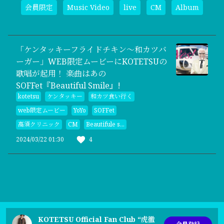
会員限定
Music Video
live
CM
Album
「ケンタッキーフライドチキン〜和カツバ
ーガー」WEB限定ムービーにKOTETSUの
歌唱が起用！ 楽曲はあの
SOFFet『Beautiful Smile』!
kotetsu
ケンタッキー
和カツ食い行く
web限定ムービー
YoYo
SOFFet
高須クリニック
CM
Beautifule s...
2024/03/22 01:30
4
KOTETSU Official Fan Club “虎徹